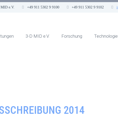
 MID e.V.
+49 911 5302 9 9100
+49 911 5302 9 9102
ltungen
3-D MID e.V.
Forschung
Technologie
USSCHREIBUNG 2014