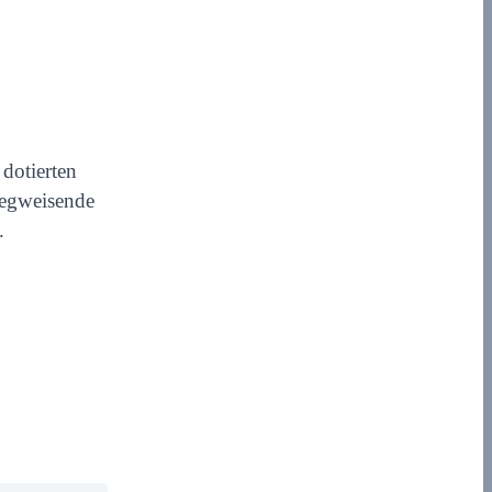
dotierten
wegweisende
.