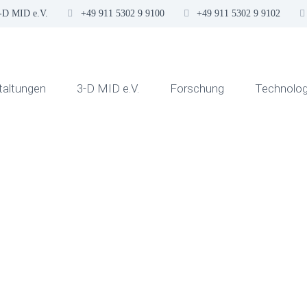
3-D MID e.V.
+49 911 5302 9 9100
+49 911 5302 9 9102
taltungen
3-D MID e.V.
Forschung
Technolog