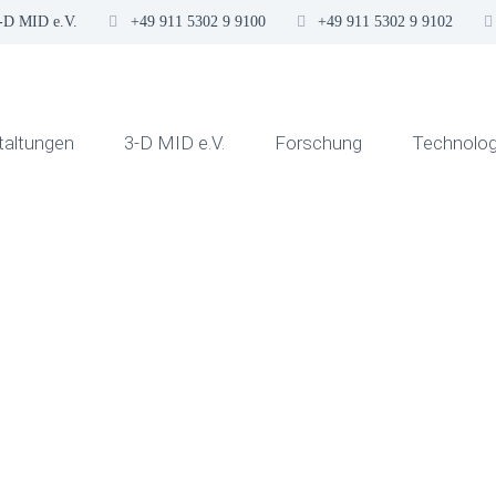
3-D MID e.V.
+49 911 5302 9 9100
+49 911 5302 9 9102
taltungen
3-D MID e.V.
Forschung
Technolog