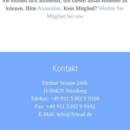
Sie müssen sich anmelden, um diesen Inhalt einsehen zu
können. Bitte
Anmelden
. Kein Mitglied?
Werden Sie
Mitglied bei uns
Kontakt
Fürther Strasse 246b
D-90429 Nürnberg
Telefon: +49 911 5302 9 9100
Fax: +49 911 5302 9 9102
E-Mail: info@3dmid.de