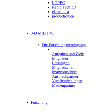
LOPEC
Rapid.Tech 3D
electronica
productronica
3-D MID e.V.
Die Forschungsvereinigung
Back
Aufgaben und Ziele
Mitglieder
Leistungen
Mitgliedschaft
Imagebroschüre
Ansprechpartner
Veröffentlichungen
Medienpartner
Forschung