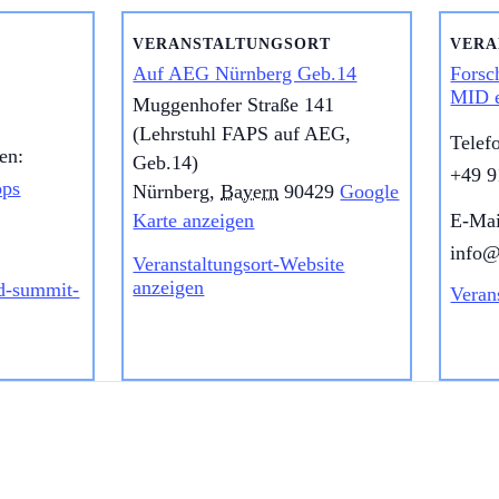
VERANSTALTUNGSORT
VERA
Auf AEG Nürnberg Geb.14
Forsc
MID e
Muggenhofer Straße 141
(Lehrstuhl FAPS auf AEG,
Telef
en:
Geb.14)
+49 9
ops
Nürnberg
,
Bayern
90429
Google
Karte anzeigen
E-Mai
info
Veranstaltungsort-Website
anzeigen
id-summit-
Veran