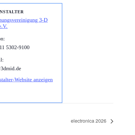
NSTALTER
hungsvereinigung 3-D
.V.
on:
11 5302-9100
l:
@3dmid.de
stalter-Website anzeigen
electronica 2026