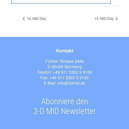
14. MID Day
15. MID Day
Kontakt
Fürther Strasse 246b
D-90429 Nürnberg
Telefon: +49 911 5302 9 9100
Fax: +49 911 5302 9 9102
E-Mail: info@3dmid.de
Abonniere den
3-D MID Newsletter